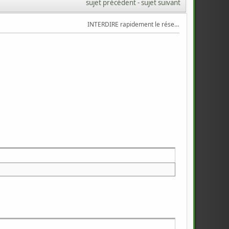
sujet précédent
 - 
sujet suivant
INTERDIRE rapidement le réseau à une application