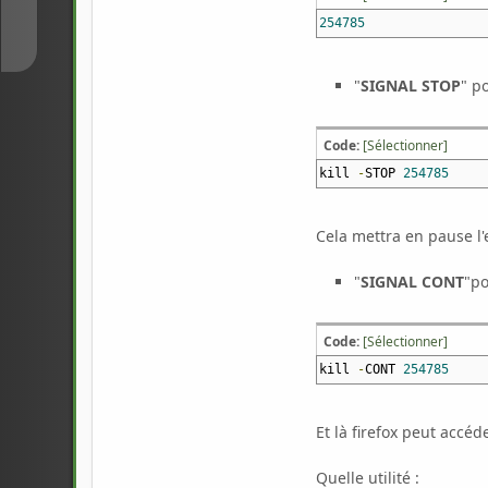
↓
254785
"
SIGNAL STOP
" p
Code:
[Sélectionner]
kill
-
STOP
254785
Cela mettra en pause l'
"
SIGNAL CONT
"po
Code:
[Sélectionner]
kill
-
CONT
254785
Et là firefox peut accéd
Quelle utilité :