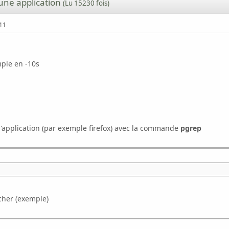
une application
(Lu 15230 fois)
:11
ple en -10s
l'application (par exemple firefox) avec la commande
pgrep
cher (exemple)