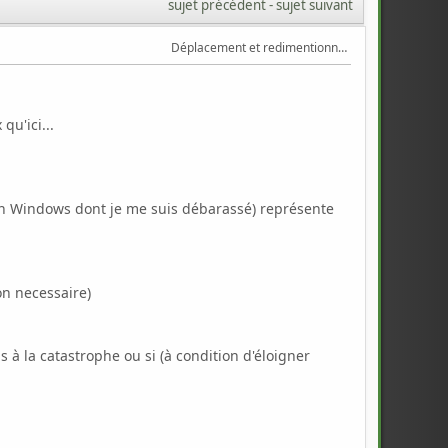
sujet précédent
 - 
sujet suivant
Déplacement et redimentionnement de partitions
qu'ici...
cien Windows dont je me suis débarassé) représente
n necessaire)
 à la catastrophe ou si (à condition d'éloigner