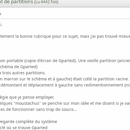
 de partitions
(Lu 4442 fois)
9
s,
ctement la bonne rubrique pour ce sujet, mais j'ai pas trouvé mieux 
mon portable (copie d'écran de Gparted). Une vieille partition (an
 schéma de Gparted)
à trois autres partitions.
n marron sur le schéma et à gauche) était collé la partition racine.
 la démontant et déplacement à gauche sans redimentionnement (no
atégie que je pense employer.
elques "moustachus" se penche sur mon idée et me disent si je vais
s de fonctionner sans trop de soucis...
auvegarde complète du système
clé où se trouve Gparted