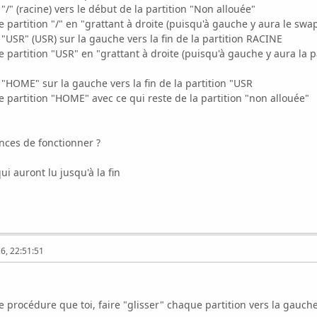
n "/" (racine) vers le début de la partition "Non allouée"
 partition "/" en "grattant à droite (puisqu'à gauche y aura le swap
n "USR" (USR) sur la gauche vers la fin de la partition RACINE
 partition "USR" en "grattant à droite (puisqu'à gauche y aura la par
n "HOME" sur la gauche vers la fin de la partition "USR
e partition "HOME" avec ce qui reste de la partition "non allouée"
nces de fonctionner ?
i auront lu jusqu'à la fin
6, 22:51:51
e procédure que toi, faire "glisser" chaque partition vers la gauch