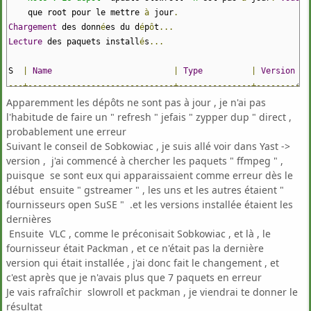
que root pour le mettre
à
jour
.
Chargement
des donn
é
es du d
é
p
ô
t
...
Lecture
des paquets install
é
s
...
S
|
Name
|
Type
|
Version
---+------------------------------+---------------+-----------
i
+
|
dragonplayer
|
paquet
|
25.12
.
3
-
1.
Apparemment les dépôts ne sont pas à jour , je n'ai pas
v
|
dragonplayer
|
paquet
|
26.04
.
0
-
1.
l'habitude de faire un " refresh " jefais " zypper dup " direct ,
i
|
dragonplayer
-
lang
|
paquet
|
25.12
.
3
-
1.
probablement une erreur
v
|
dragonplayer
-
lang
|
paquet
|
26.04
.
0
-
1.
Suivant le conseil de Sobkowiac , je suis allé voir dans Yast ->
|
ffmpeg
-
8
|
paquet
|
8.1
-
3.2
version , j'ai commencé à chercher les paquets " ffmpeg " ,
|
ffmpeg
-
8
|
paquet
|
8.1
-
3.1
puisque se sont eux qui apparaissaient comme erreur dès le
|
ffmpeg
-
8
|
paquet
|
8.1
-
3.2
début ensuite " gstreamer " , les uns et les autres étaient "
|
ffmpeg
-
8
|
paquet
|
8.1
-
3.1
fournisseurs open SuSE " .et les versions installée étaient les
dernières
Ensuite VLC , comme le préconisait Sobkowiac , et là , le
fournisseur était Packman , et ce n'était pas la dernière
version qui était installée , j'ai donc fait le changement , et
c'est après que je n'avais plus que 7 paquets en erreur
Je vais rafraîchir slowroll et packman , je viendrai te donner le
résultat