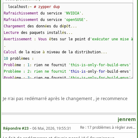
localhost
:~
# zypper dup
Rafraichissement
du service
'NVIDIA'
.
Rafraichissement
du service
'openSUSE'
.
Chargement
des donn
é
es du d
é
p
ô
t
...
Lecture
des paquets install
é
s
...
Avertissement
:
Vous
ê
tes sur le point d
'exécuter une mise à n
.
Calcul
de la mise
à
niveau de la distribution
...
10
probl
è
mes
:
Probl
è
me
:
1
:
rien ne fournit
'this-is-only-for-build-envs'
qu
Problème : 2: rien ne fournit '
this
-
is
-
only
-
for
-
build
-
envs
' qu
Probl
è
me
:
3
:
rien ne fournit
'this-is-only-for-build-envs'
qu
Problème : 4: rien ne fournit '
this
-
is
-
only
-
for
-
build
-
envs
' qu
Probl
è
me
:
5
:
rien ne fournit
'this-is-only-for-build-envs'
qu
Problème : 6: rien ne fournit '
this
-
is
-
only
-
for
-
build
-
envs
' qu
Je n'ai pas redémarré après le changement , je recommence
Probl
è
me
:
7
:
l
'élément libavcodec62-8.1-1699.5.pm.9.x86_64 in
fournisseurs supprimés : libavutil60-8.1-1699.5.pm.9.x86_64
jenrem
Problème : 8: rien ne fournit '
this
-
is
-
only
-
for
-
build
-
envs
' qu
Re : 17 problèmes à régler avec Zypper Dup sur TW
Répondre #23
–
06 Mai, 2026, 19:55:31
Probl
è
me
:
9
:
rien ne fournit
'this-is-only-for-build-envs'
qu
Problème : 10: rien ne fournit '
this
-
is
-
only
-
for
-
build
-
envs
' q