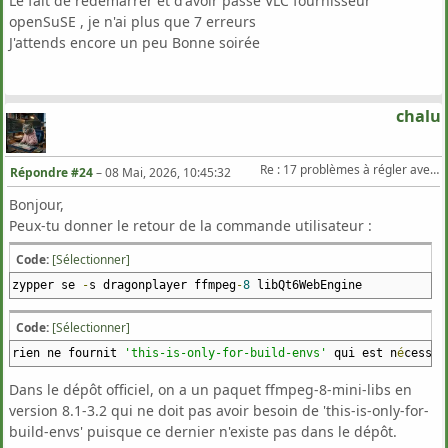
Le fait de redémarrer et d'avoir passé VLC fournisseur
openSuSE , je n'ai plus que 7 erreurs
Probl
è
me
:
1
:
rien ne fournit
'this-is-only-for-build-envs'
qu
J'attends encore un peu Bonne soirée
Solution 1 : Les actions suivantes seront exécutées :
désinstallation de dragonplayer-25.12.3-1.3.x86_64
désinstallation de libQt6WebEngineQuick6-6.11.0-1.1.x86_64
chalu
désinstallation de dragonplayer-lang-25.12.3-1.3.noarch
Re : 17 problèmes à régler avec Zypper Dup sur TW
Répondre #24
–
08 Mai, 2026, 10:45:32
Bonjour,
Peux-tu donner le retour de la commande utilisateur :
Code:
[Sélectionner]
zypper se
-
s dragonplayer ffmpeg
-
8
libQt6WebEngine
Code:
[Sélectionner]
rien ne fournit
'this-is-only-for-build-envs'
qui est n
é
cessai
Dans le dépôt officiel, on a un paquet ffmpeg-8-mini-libs en
version 8.1-3.2 qui ne doit pas avoir besoin de 'this-is-only-for-
build-envs' puisque ce dernier n'existe pas dans le dépôt.