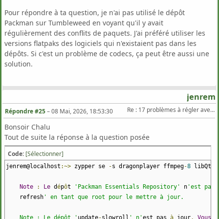
Pour répondre à ta question, je n'ai pas utilisé le dépôt
Packman sur Tumbleweed en voyant qu'il y avait
régulièrement des conflits de paquets. J'ai préféré utiliser les
versions flatpaks des logiciels qui n'existaient pas dans les
dépôts. Si c'est un problème de codecs, ça peut être aussi une
solution.
jenrem
Re : 17 problèmes à régler avec Zypper Dup sur TW
Répondre #25
–
08 Mai, 2026, 18:53:30
Bonsoir Chalu
Tout de suite la réponse à la question posée
Code:
[Sélectionner]
jenrem@localhost
:~>
zypper se
-
s dragonplayer ffmpeg
-
8
libQt6W
Note
:
Le
d
é
p
ô
t
'Packman Essentials Repository'
n
'est pas 
refresh
' en tant que root pour le mettre à jour.
Note : Le dépôt '
update
-
slowroll
' n'
est pas
à
jour
.
Vous
p