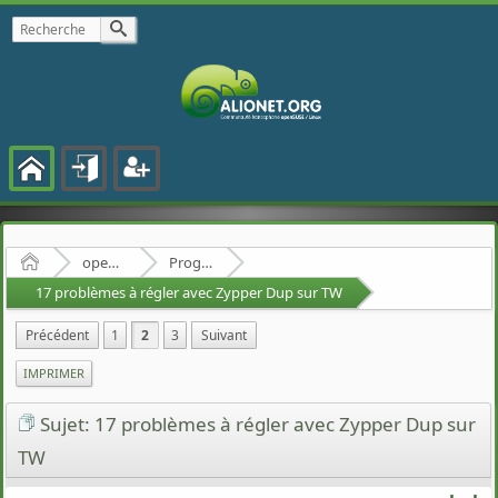
Accueil
openSUSE
Programmes et logiciels
17 problèmes à régler avec Zypper Dup sur TW
Précédent
1
2
3
Suivant
IMPRIMER
Sujet: 17 problèmes à régler avec Zypper Dup sur
TW