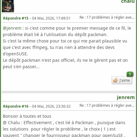
chalu
Re : 17 problèmes à régler avec Zypper Dup sur TW
Répondre #15
–
04 Mai, 2026, 17:49:51
@jenrem
‍ : si c'est comme pour le premier message de ce fil, le
problème était lié à l'utilisation du dépôt packman.
Si c'est la même chose pour toi ce qui me parait plausible vu
que c'est avec ffmpeg, tu n'as rien à attendre des devs
d'openSUSE.
Le dépôt packman n'est pas officiel, ils ne le gèrent pas et on
peut s'en passer...
1
J'aime
jenrem
Re : 17 problèmes à régler avec Zypper Dup sur TW
Répondre #16
–
04 Mai, 2026, 23:36:32
Bonsoir à toutes et tous
@ Chalu : Effectivement , c'est lié à Packman , puisque dans
les solutions pour régler le problème , le choix ( 1 ) est
souvent " changer le fournisseur packman pour openSuSE .