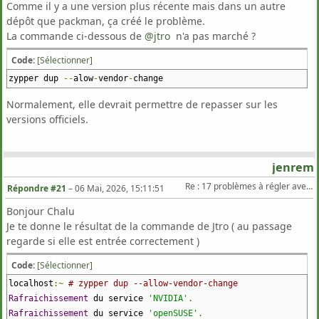
Comme il y a une version plus récente mais dans un autre
dépôt que packman, ça créé le problème.
La commande ci-dessous de
@jtro
n'a pas marché ?
Code:
[Sélectionner]
zypper dup
--
alow
-
vendor
-
change
Normalement, elle devrait permettre de repasser sur les
versions officiels.
jenrem
Re : 17 problèmes à régler avec Zypper Dup sur TW
Répondre #21
–
06 Mai, 2026, 15:11:51
Bonjour Chalu
Je te donne le résultat de la commande de Jtro ( au passage
regarde si elle est entrée correctement )
Code:
[Sélectionner]
localhost
:~
# zypper dup --allow-vendor-change
Rafraichissement
du service
'NVIDIA'
.
Rafraichissement
du service
'openSUSE'
.