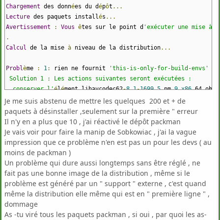
Chargement
des donn
é
es du d
é
p
ô
t
...
Lecture
des paquets install
é
s
...
Avertissement
:
Vous
ê
tes sur le point d
'exécuter une mise à n
.
Calcul
de la mise
à
niveau de la distribution
...
Probl
è
me
:
1
:
rien ne fournit
'this-is-only-for-build-envs'
qu
Solution 1 : Les actions suivantes seront exécutées :
conserver l'
é
l
é
ment libavcodec62
-
8.1
-
1699.5
.
pm
.
9.x86
_64 obso
conserver l
'élément libavutil60-8.1-1699.5.pm.9.x86_64 obsol
Je me suis abstenu de mettre les quelques 200 et + de
Solution 2 : Les actions suivantes seront exécutées :
paquets à désinstaller ,seulement sur la première " erreur
désinstallation de dragonplayer-25.12.3-1.3.x86_64
Il n'y en a plus que 10 , j'ai réactivé le dépôt packman
désinstallation de ffmpegthumbs-25.12.3-1.3.x86_64
Je vais voir pour faire la manip de Sobkowiac , j'ai la vague
désinstallation de qt6-multimedia-6.11.0-1.1.x86_64
impression que ce problème n'en est pas un pour les devs ( au
désinstallation de libQt6WebEngineCore6-6.11.0-1.1.x86_64
moins de packman )
désinstallation de kf6-kfilemetadata-6.24.0-1.3.x86_64
Un problème qui dure aussi longtemps sans être réglé , ne
fait pas une bonne image de la distribution , même si le
problème est généré par un " support " externe , c'est quand
même la distribution elle même qui est en " première ligne " ,
dommage
As -tu viré tous les paquets packman , si oui , par quoi les as-