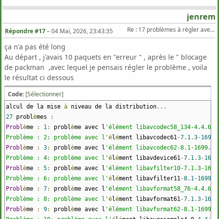
jenrem
Re : 17 problèmes à régler avec Zypper Dup sur TW
Répondre #17
–
04 Mai, 2026, 23:43:35
ça n'a pas été long
Au départ , j'avais 10 paquets en "erreur " , après le " blocage
de packman ,avec lequel je pensais régler le problème , voila
le résultat ci dessous
Code:
[Sélectionner]
alcul de la mise
à
niveau de la distribution
...
27
probl
è
mes
:
Probl
è
me
:
1
:
probl
è
me avec l
'élément libavcodec58_134-4.4.6-1
Problème : 2: problème avec l'
é
l
é
ment libavcodec61
-
7.1
.
3
-
1699.
Probl
è
me
:
3
:
probl
è
me avec l
'élément libavcodec62-8.1-1699.5.
Problème : 4: problème avec l'
é
l
é
ment libavdevice61
-
7.1
.
3
-
1699
Probl
è
me
:
5
:
probl
è
me avec l
'élément libavfilter10-7.1.3-1699
Problème : 6: problème avec l'
é
l
é
ment libavfilter11
-
8.1
-
1699.5
Probl
è
me
:
7
:
probl
è
me avec l
'élément libavformat58_76-4.4.6-1
Problème : 8: problème avec l'
é
l
é
ment libavformat61
-
7.1
.
3
-
1699
Probl
è
me
:
9
:
probl
è
me avec l
'élément libavformat62-8.1-1699.5