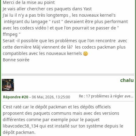
Merci de la mise au point
Je vais aller chercher ces paquets dans Yast
Choisir une des solutions ci-dessus par son numéro ou bien sau
J'ai lu il n'y a pas très longtemps , les nouveaux kernel's
maintenant j'
en ai
27
intégrant du langage " rust " devraient être plus performant
avec les codecs vidéo ! et que l'on pourrait se passer de "
ffmpeg "
Serait -il possible que les problèmes que l'on rencontre avec
cette dernière MàJ viennent de là? les codecs packman plus
compatibles avec les nouveaux kernels
Bonne soirée
chalu
Re : 17 problèmes à régler avec Zypper Dup sur TW
Répondre #20
–
06 Mai, 2026, 13:25:00
C'est raté car le dépôt packman et les dépôts officiels
proposent des paquets communs mais avec des versions
différentes comme par exemple pour le paquet
libavcodec58_134 qui est installé sur ton système depuis le
dépôt packman.